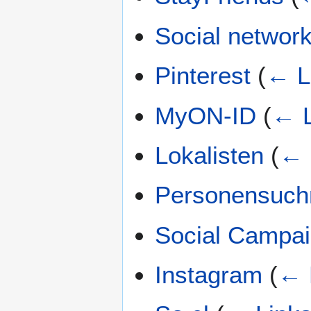
Social networ
Pinterest
(
← L
MyON-ID
(
← L
Lokalisten
(
← 
Personensuch
Social Campai
Instagram
(
← 