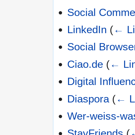
Social Comme
LinkedIn
(
← L
Social Browse
Ciao.de
(
← Li
Digital Influen
Diaspora
(
← L
Wer-weiss-wa
StayFriends
(