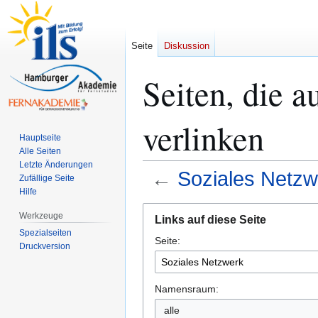
Seite
Diskussion
Seiten, die 
verlinken
Hauptseite
Alle Seiten
Letzte Änderungen
←
Soziales Netzw
Zufällige Seite
Hilfe
Zur
Zur
Werkzeuge
Links auf diese Seite
Navigation
Suche
Spezialseiten
Seite:
springen
springen
Druckversion
Namensraum:
alle