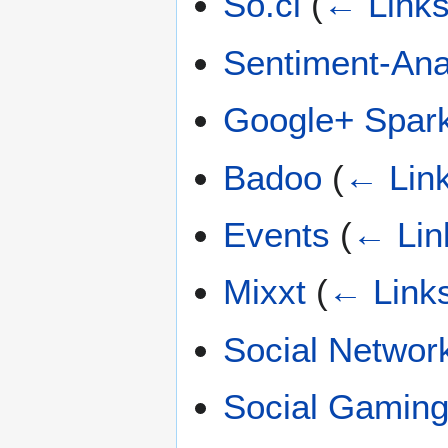
So.cl
(
← Link
Sentiment-Ana
Google+ Spar
Badoo
(
← Lin
Events
(
← Lin
Mixxt
(
← Link
Social Netwo
Social Gamin