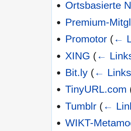
Ortsbasierte 
Premium-Mitgl
Promotor
(
← L
XING
(
← Link
Bit.ly
(
← Link
TinyURL.com
Tumblr
(
← Lin
WIKT-Metamod