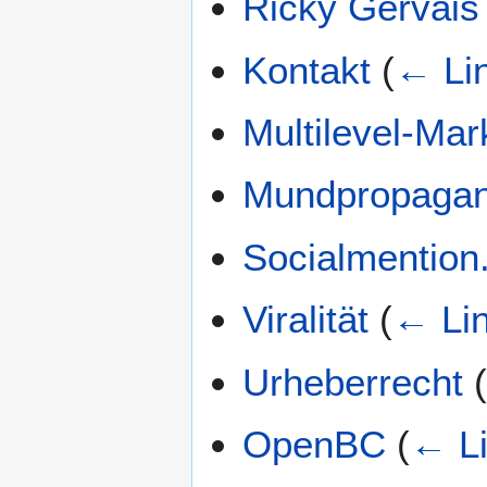
Ricky Gervais
Kontakt
(
← Li
Multilevel-Mar
Mundpropaga
Socialmentio
Viralität
(
← Li
Urheberrecht
OpenBC
(
← L