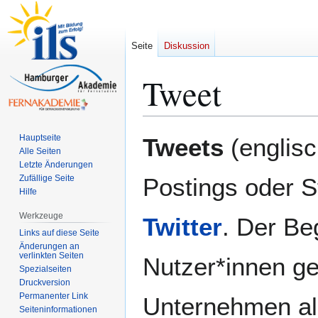
Seite
Diskussion
Tweet
Zur
Zur
Hauptseite
Tweets
(englisc
Navigation
Suche
Alle Seiten
Letzte Änderungen
springen
springen
Zufällige Seite
Postings oder S
Hilfe
Werkzeuge
Twitter
. Der Be
Links auf diese Seite
Änderungen an
verlinkten Seiten
Nutzer*innen ge
Spezialseiten
Druckversion
Permanenter Link
Unternehmen als
Seiten­­informationen