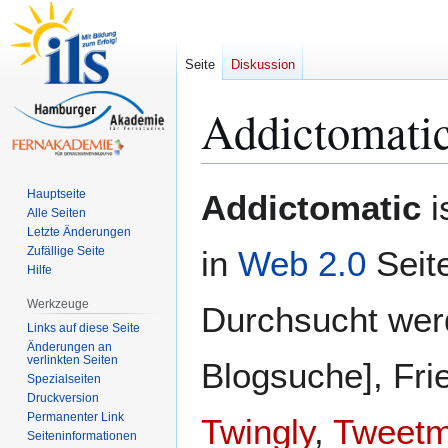
Seite
Diskussion
Addictomati
Zur
Zur
Hauptseite
Addictomatic
i
Navigation
Suche
Alle Seiten
Letzte Änderungen
springen
springen
Zufällige Seite
in
Web 2.0
Seit
Hilfe
Werkzeuge
Durchsucht wer
Links auf diese Seite
Änderungen an
verlinkten Seiten
Blogsuche], Fri
Spezialseiten
Druckversion
Permanenter Link
Twingly
,
Tweet
Seiten­­informationen