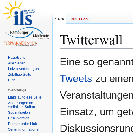
Seite
Diskussion
Twitterwall
Zur
Zur
Hauptseite
Eine so genannte
Navigation
Suche
Alle Seiten
Letzte Änderungen
springen
springen
Zufällige Seite
Tweets
zu eine
Hilfe
Werkzeuge
Veranstaltunge
Links auf diese Seite
Änderungen an
verlinkten Seiten
Einsatz, um get
Spezialseiten
Druckversion
Permanenter Link
Diskussionsrund
Seiten­­informationen