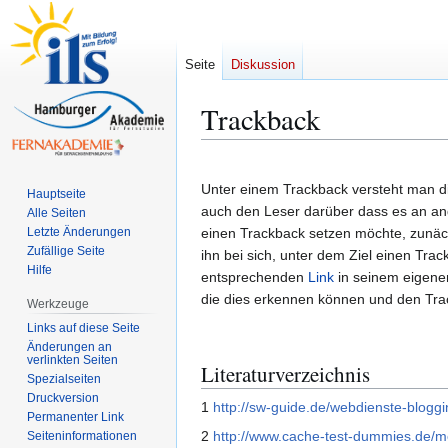
Seite
Diskussion
Trackback
Zur
Zur
Navigation
Suche
Unter einem Trackback versteht man d
Hauptseite
springen
springen
auch den Leser darüber dass es an ande
Alle Seiten
Letzte Änderungen
einen Trackback setzen möchte, zunächs
Zufällige Seite
ihn bei sich, unter dem Ziel einen Tra
Hilfe
entsprechenden
Link
in seinem eigenen
die dies erkennen können und den Tra
Werkzeuge
Links auf diese Seite
Änderungen an
verlinkten Seiten
Literaturverzeichnis
Spezialseiten
Druckversion
1
http://sw-guide.de/webdienste-bloggi
Permanenter Link
2
http://www.cache-test-dummies.de/me
Seiten­­informationen