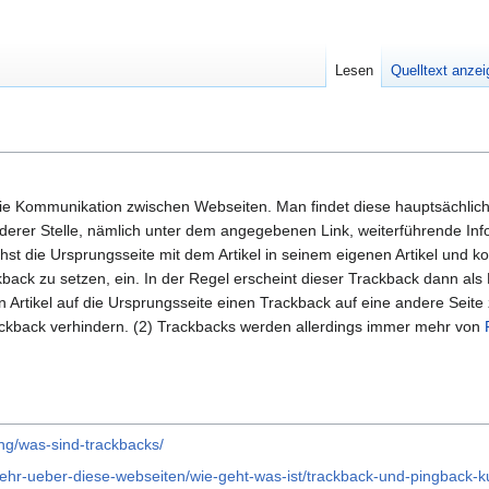
Lesen
Quelltext anze
ie Kommunikation zwischen Webseiten. Man findet diese hauptsächlich
rer Stelle, nämlich unter dem angegebenen Link, weiterführende Inform
t die Ursprungsseite mit dem Artikel in seinem eigenen Artikel und kop
ckback zu setzen, ein. In der Regel erscheint dieser Trackback dann al
 Artikel auf die Ursprungsseite einen Trackback auf eine andere Seite 
ckback verhindern. (2) Trackbacks werden allerdings immer mehr von
ng/was-sind-trackbacks/
hr-ueber-diese-webseiten/wie-geht-was-ist/trackback-und-pingback-ku