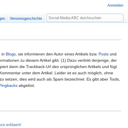
Anmelden
S
igen
Versionsgeschichte
u
c
h
e
 in
Blogs
, sie informieren den Autor eines Artikels bzw.
Posts
und
ationen zu diesem Artikel gibt. (1) Dazu verlinkt derjenige, der
iert dann die Trackback-Url des ursprünglichen Artikels und fügt
s Kommentar unter dem Artikel. Leider ist es auch möglich, ohne
zu setzen, dies wird auch als Spam bezeichnet. Es gibt aber Tools,
Pingbacks
abgelöst.
rz-erklaert/