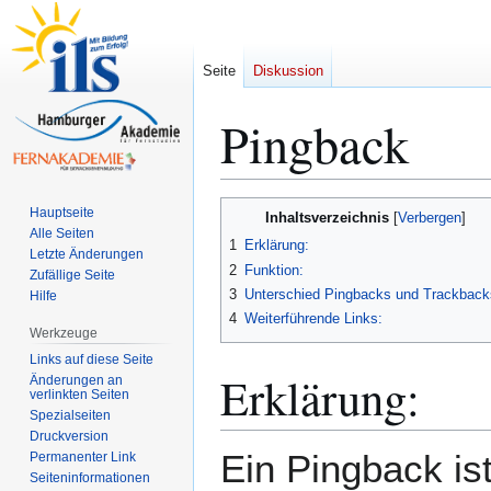
Seite
Diskussion
Pingback
Zur
Zur
Hauptseite
Inhaltsverzeichnis
Navigation
Suche
Alle Seiten
1
Erklärung:
Letzte Änderungen
springen
springen
2
Funktion:
Zufällige Seite
3
Unterschied Pingbacks und Trackback
Hilfe
4
Weiterführende Links:
Werkzeuge
Links auf diese Seite
Erklärung:
Änderungen an
verlinkten Seiten
Spezialseiten
Druckversion
Ein Pingback is
Permanenter Link
Seiten­­informationen