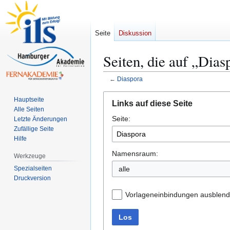
Seite
Diskussion
Seiten, die auf „Dias
←
Diaspora
Zur
Zur
Hauptseite
Links auf diese Seite
Navigation
Suche
Alle Seiten
Seite:
springen
springen
Letzte Änderungen
Zufällige Seite
Hilfe
Namensraum:
Werkzeuge
Spezialseiten
alle
Druckversion
Vorlageneinbindungen ausblen
Los