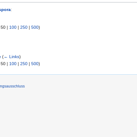
spora
:
|
50
|
100
|
250
|
500
)
e
(
← Links
)
|
50
|
100
|
250
|
500
)
ungsausschluss