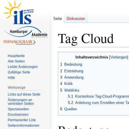
Seite
Diskussion
Tag Cloud
Zur
Zur
Hauptseite
Inhaltsverzeichnis
Navigation
Suche
Alle Seiten
1
Bedeutung
Letzte Änderungen
springen
springen
2
Entstehung
Zufällige Seite
3
Anwendung
Hilfe
4
Kritik
Werkzeuge
5
Weblinks
Links auf diese Seite
5.1
Kostenlose Tag-Cloud-Program
Änderungen an
5.2
Anleitung zum Erstellen einer T
verlinkten Seiten
6
Quellen
Spezialseiten
Druckversion
Permanenter Link
Seiten­­informationen