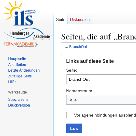
Seite
Diskussion
Seiten, die auf „Bra
←
BranchOut
Zur
Zur
Hauptseite
Links auf diese Seite
Navigation
Suche
Alle Seiten
Seite:
springen
springen
Letzte Änderungen
Zufällige Seite
Hilfe
Namensraum:
Werkzeuge
Spezialseiten
alle
Druckversion
Vorlageneinbindungen ausblen
Los