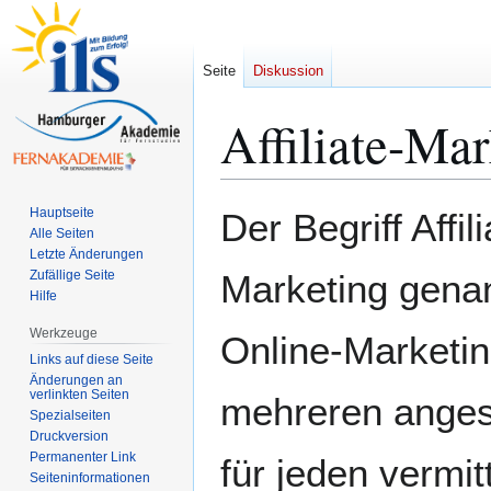
Seite
Diskussion
Affiliate-Mar
Zur
Zur
Hauptseite
Der Begriff Aff
Navigation
Suche
Alle Seiten
Letzte Änderungen
springen
springen
Zufällige Seite
Marketing genan
Hilfe
Werkzeuge
Online-Marketin
Links auf diese Seite
Änderungen an
verlinkten Seiten
mehreren ange
Spezialseiten
Druckversion
Permanenter Link
für jeden vermi
Seiten­­informationen