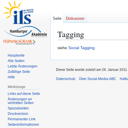
Seite
Diskussion
Tagging
Zur
Zur
siehe
Social Tagging
Navigation
Suche
Hauptseite
springen
springen
Alle Seiten
Letzte Änderungen
Diese Seite wurde zuletzt am 26. Januar 2011
Zufällige Seite
Hilfe
Datenschutz
Über Social-Media-ABC
Haft
Werkzeuge
Links auf diese Seite
Änderungen an
verlinkten Seiten
Spezialseiten
Druckversion
Permanenter Link
Seiten­­informationen